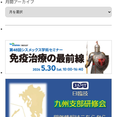
月間アーカイブ
月
間
ア
ー
カ
イ
ブ