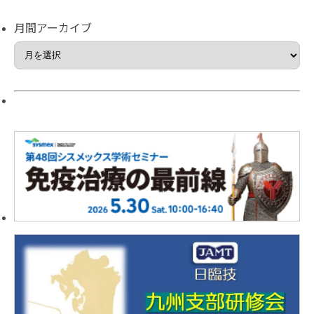
月間アーカイブ
月
間
ア
ー
カ
イ
ブ