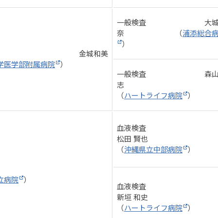
一般検査 大城 
奈 （
浦添総合
）
検査 金城和美
学医学部附属病院
）
一般検査 森山
志
（
ハートライフ病院
）
血液検査
松田 賢也
（
沖縄県立中部病院
）
立病院
）
血液検査
新垣 和史
（
ハートライフ病院
）