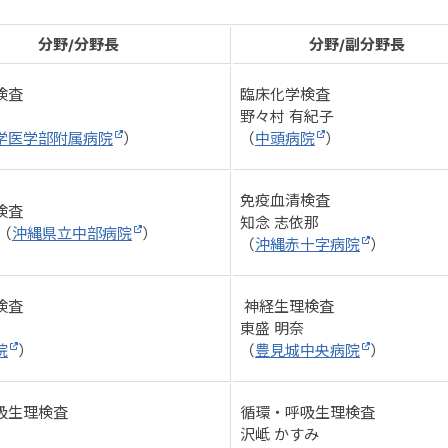
分野/分野長
分野/副分野長
検査
臨床化学検査
野々村 有紀子
学医学部附属病院
）
（
中頭病院
）
免疫血清検査
検査
知念 志依那
（
沖縄県立中部病院
）
（
沖縄赤十字病院
）
検査
神経生理検査
東盛 明奈
院
）
（
豊見城中央病院
）
吸生理検査
循環・呼吸生理検査
沢岻 かすみ