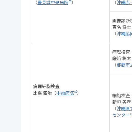
（
豊見城中央病院
）
（
沖縄赤
画像診断
百名 将士
（
沖縄協
病理検査
嵯峨 彰太
（
那覇市
病理細胞検査
比嘉 盛治（
中頭病院
）
細胞検査
新垣 善孝
（
沖縄県
センター