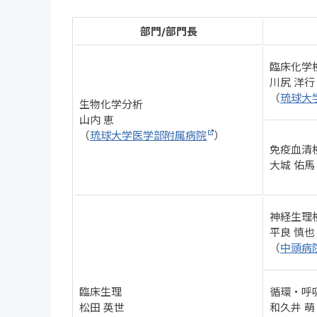
部門/部門長
臨床化学
川尻 洋行
（
琉球大
生物化学分析
山内 恵
（
琉球大学医学部附属病院
）
免疫血清
大城 佑馬
神経生理
平良 慎也
（
中頭病
臨床生理
循環・呼
松田 英世
和久井 萌