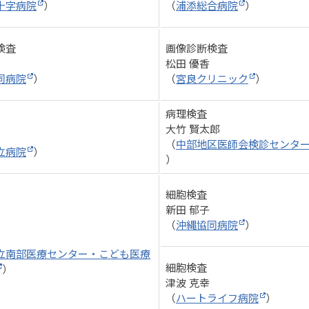
十字病院
）
（
浦添総合病院
）
検査
画像診断検査
松田 優香
同病院
）
（
宮良クリニック
）
病理検査
大竹 賢太郎
（
中部地区医師会検診センタ
立病院
）
）
細胞検査
新田 郁子
（
沖縄協同病院
）
立南部医療センター・こども医療
細胞検査
）
津波 克幸
（
ハートライフ病院
）