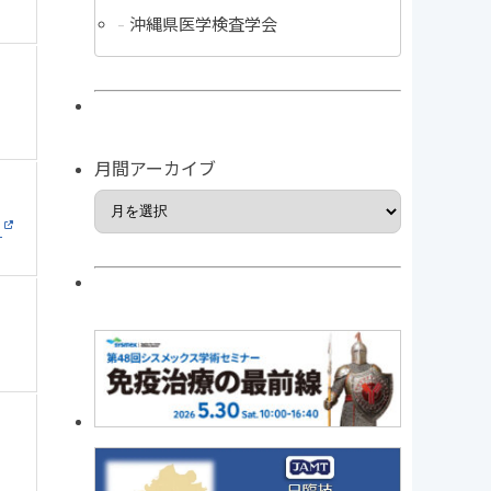
沖縄県医学検査学会
月間アーカイブ
月
ー
間
ア
ー
カ
イ
ブ