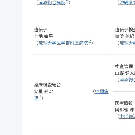
（
浦添総合病院
）
（
沖縄県
遺伝子
遺伝子検
上地 幸平
崎浜 美紀
（
琉球大学医学部附属病院
）
（
琉球大
検査管理
山野 健太
（
浦添総
臨床検査総合
安里 光宏 （
中頭病
院
）
医療情報
與那嶺 淳
（
中部徳