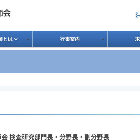
schem
師とは
行事案内
求
技師会 検査研究部門長・分野長・副分野長