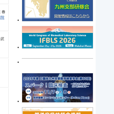
春
病院
武