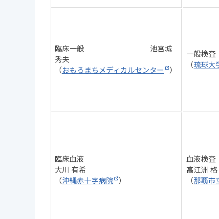
臨床一般 池宮城
一般
秀夫
（
琉球大
（
おもろまちメディカルセンター
）
臨床血液
血液検査
大川 有希
高江洲 格
（
沖縄赤十字病院
）
（
那覇市