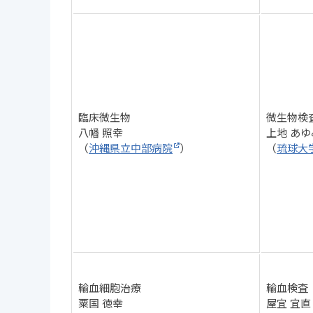
臨床微生物
微生物検
八幡 照幸
上地 あゆ
（
沖縄県立中部病院
）
（
琉球大
輸血細胞治療
輸血検査
粟国 徳幸
屋宜 宜直