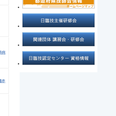
頭病
縄赤