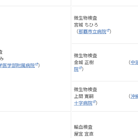
微生物検査
宮城 ちひろ
（
那覇市立病院
）
査
微生物検査
み
金城 正樹 （
中
学医学部附属病院
）
院
）
微生物検査
上間 寛嗣 （
沖
十字病院
）
輸血検査
屋宜 宜直