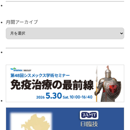
月間アーカイブ
月
間
ア
ー
カ
イ
ブ